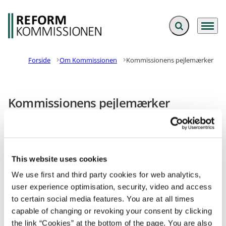
Fold søgefelt ud
Menu
Gå til forsiden
Forside
Om Kommissionen
Kommissionens pejlemærker
Kommissionens pejlemærker
Reformkommissionen har overordnet valgt tre
pejlemærker, der vil være styrende for retningen på
de reformforslag som lægges frem.
This website uses cookies
Pejlemærkerne er:
We use first and third party cookies for web analytics,
Social mobilitet
user experience optimisation, security, video and access
Beskæftigelse
to certain social media features. You are at all times
Produktivitet
capable of changing or revoking your consent by clicking
the link “Cookies” at the bottom of the page. You are also
Kommissionen vil så vidt muligt komme med effektvurderinger på