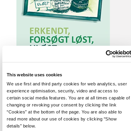
This website uses cookies
27.05.2021
We use first and third party cookies for web analytics, user
Med publikationen ”Erkendt, forsøgt løst, uløst”
experience optimisation, security, video and access to
præsenterer Reformkommissionen de udfordringer,
certain social media features. You are at all times capable of
der vil blive adresseret i kommissionens kommende
changing or revoking your consent by clicking the link
anbefalinger.
“Cookies” at the bottom of the page. You are also able to
read more about our use of cookies by clicking “Show
Publikationen ”Erkendt, forsøgt løst, uløst” er den første i rækken af
details” below.
publikationer, som Reformkommissionen løbende vil udgive. Den